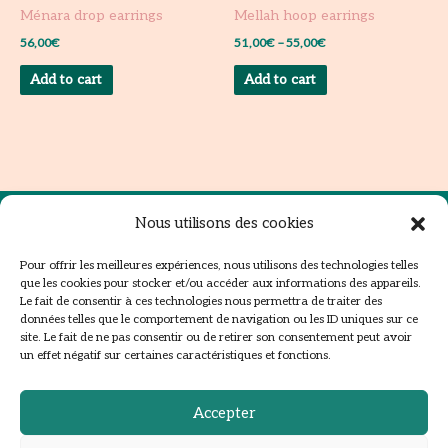
be
be
Ménara drop earrings
Mellah hoop earrings
chosen
chosen
56,00
€
51,00
€
–
55,00
€
on
on
Add to cart
Add to cart
the
the
product
product
page
page
Instagram
Facebook
Pinterest
Nous utilisons des cookies
NEWSLETTER
Pour offrir les meilleures expériences, nous utilisons des technologies telles
que les cookies pour stocker et/ou accéder aux informations des appareils.
SIGN UP TO RECEIVE THE LAST NEWS !
Le fait de consentir à ces technologies nous permettra de traiter des
données telles que le comportement de navigation ou les ID uniques sur ce
site. Le fait de ne pas consentir ou de retirer son consentement peut avoir
un effet négatif sur certaines caractéristiques et fonctions.
Accepter